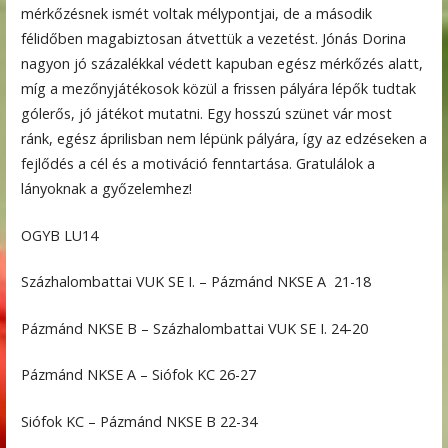
mérkőzésnek ismét voltak mélypontjai, de a második
félidőben magabiztosan átvettük a vezetést. Jónás Dorina
nagyon jó százalékkal védett kapuban egész mérkőzés alatt,
míg a mezőnyjátékosok közül a frissen pályára lépők tudtak
gólerős, jó játékot mutatni. Egy hosszú szünet vár most
ránk, egész áprilisban nem lépünk pályára, így az edzéseken a
fejlődés a cél és a motiváció fenntartása. Gratulálok a
lányoknak a győzelemhez!
OGYB LU14
Százhalombattai VUK SE I. – Pázmánd NKSE A 21-18
Pázmánd NKSE B – Százhalombattai VUK SE I. 24-20
Pázmánd NKSE A – Siófok KC 26-27
Siófok KC – Pázmánd NKSE B 22-34