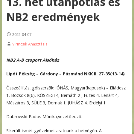
13. hét utánpótlás és
NB2 eredmények
2025-04-07
Virincsik Anasztázia
NB2 A-B csoport
Alsóház
Lipót Pékség – Gárdony – Pázmánd NKK II. 27-35(13-14)
Összeállítás, gólszerzők: JÓNÁS, Magyar(kapusok) – Eliádesz
1, Bozsok 8(6), KŐSZEGI 4, Bernáth 2 , Füzes 4, Lénárt 4,
Mészáros 3, SÜLE 3, Domak 1, JUHÁSZ 4, Erdélyi 1
Dabrowski-Pados Mónika,vezetőedző:
Sikerült ismét győzelmet aratnunk a hétvégén. A