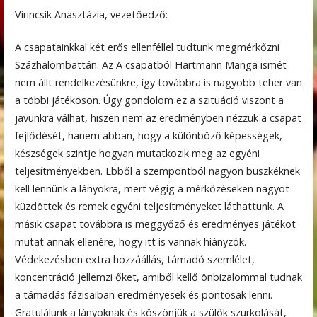
Virincsik Anasztázia, vezetőedző:
A csapatainkkal két erős ellenféllel tudtunk megmérkőzni
Százhalombattán. Az A csapatból Hartmann Manga ismét
nem állt rendelkezésünkre, így továbbra is nagyobb teher van
a többi játékoson. Úgy gondolom ez a szituáció viszont a
javunkra válhat, hiszen nem az eredményben nézzük a csapat
fejlődését, hanem abban, hogy a különböző képességek,
készségek szintje hogyan mutatkozik meg az egyéni
teljesítményekben. Ebből a szempontból nagyon büszkéknek
kell lennünk a lányokra, mert végig a mérkőzéseken nagyot
küzdöttek és remek egyéni teljesítményeket láthattunk. A
másik csapat továbbra is meggyőző és eredményes játékot
mutat annak ellenére, hogy itt is vannak hiányzók.
Védekezésben extra hozzáállás, támadó szemlélet,
koncentráció jellemzi őket, amiből kellő önbizalommal tudnak
a támadás fázisaiban eredményesek és pontosak lenni.
Gratulálunk a lányoknak és köszönjük a szülők szurkolását,