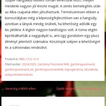
Szuper hangulatú húsvéti tornán vehettünk részt, melyen
mindenki nagyon jól érezte magát. A zenés bemelegítés után
az Alba csapatai ellen játszhattunk. Természetesen ebben a
korosztályban még a képességfejlesztésen van a hangsúly,
azonban a lányok mindig örülnek, ha lehetőség adódik egy
kis játékra. A légkör nagyon barátságos volt. A torna végén
kipróbálhatták a nagypályát is, ami úgy gondolom egy plusz
élményt jelentett számukra. Köszönjük szépen a lehetőséget
és a színvonalas rendezést.
Posted in:
NBII
,
U10
,
U14
Filed under:
2024/2025
,
Gárdony-Pázmánd NKK
,
gardonypazmand
,
gardonypazmand_nk
,
gardonypazmandnkk
,
hajragardony
,
kézilabda
,
utánpótláskézilabda
Bejegyzés
← Vereség a NEKA ellen
Újabb skalpszerzés idegenben →
navigáció