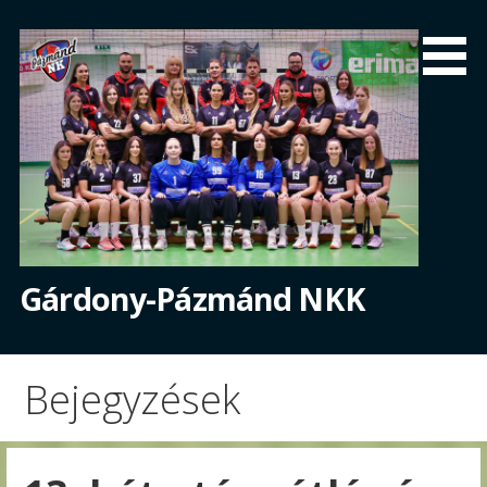
Skip
to
content
Gárdony-Pázmánd NKK
Bejegyzések