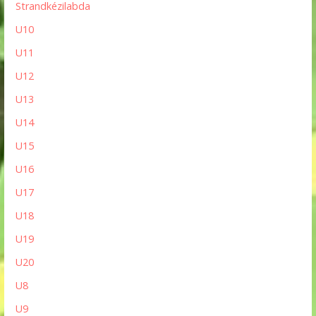
Strandkézilabda
U10
U11
U12
U13
U14
U15
U16
U17
U18
U19
U20
U8
U9