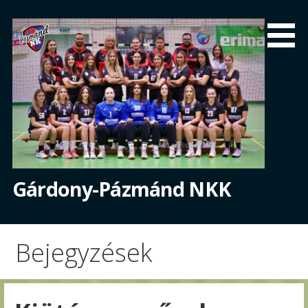
Skip
to
content
Gárdony-Pázmánd NKK
Bejegyzések