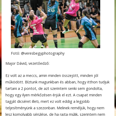
Fotó: @veresbegyphotography
Major Dávid, vezetőedző:
Ez volt az a meccs, amin minden összejött, minden jól
működött. Bíztunk magunkban és abban, hogy itthon tudjuk
tartani a 2 pontot, de azt szerintem senki sem gondolta,
hogy egy ilyen mérkőzésen érjük el ezt. A csapat minden
tagját dicséret illeti, mert ez volt eddig a legjobb
teljesítményünk a szezonban. Melinek reméljük, hogy nem
lesz komolyabb sérülése, de ha rajta múlik, szerintem nem