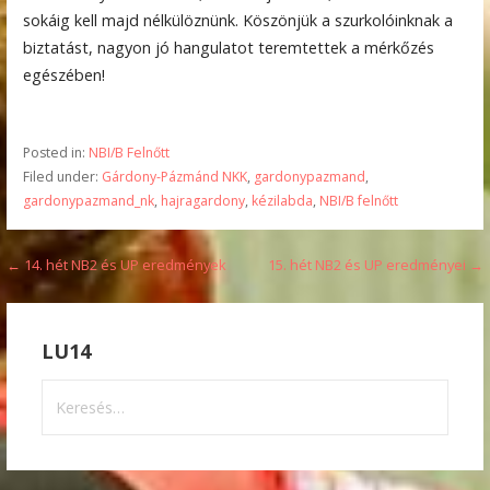
sokáig kell majd nélkülöznünk. Köszönjük a szurkolóinknak a
biztatást, nagyon jó hangulatot teremtettek a mérkőzés
egészében!
Posted in:
NBI/B Felnőtt
Filed under:
Gárdony-Pázmánd NKK
,
gardonypazmand
,
gardonypazmand_nk
,
hajragardony
,
kézilabda
,
NBI/B felnőtt
Bejegyzés
← 14. hét NB2 és UP eredmények
15. hét NB2 és UP eredményei →
navigáció
LU14
Keresés: