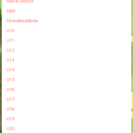
NBI/B Felnőtt
NBII
Strandkézilabda
U10
U11
U12
U13
U14
U15
U16
U17
U18
U19
U20