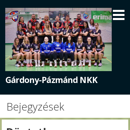
Skip
to
content
Gárdony-Pázmánd NKK
Bejegyzések