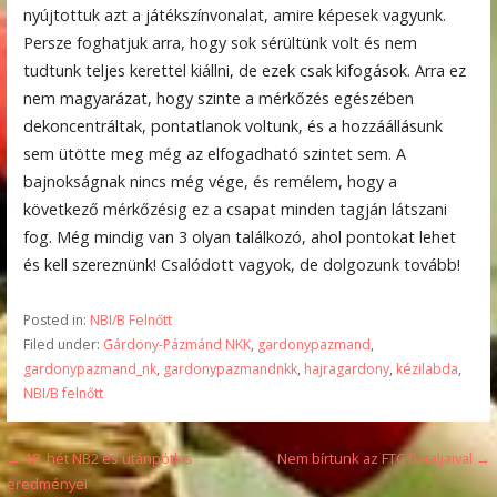
nyújtottuk azt a játékszínvonalat, amire képesek vagyunk.
Persze foghatjuk arra, hogy sok sérültünk volt és nem
tudtunk teljes kerettel kiállni, de ezek csak kifogások. Arra ez
nem magyarázat, hogy szinte a mérkőzés egészében
dekoncentráltak, pontatlanok voltunk, és a hozzáállásunk
sem ütötte meg még az elfogadható szintet sem. A
bajnokságnak nincs még vége, és remélem, hogy a
következő mérkőzésig ez a csapat minden tagján látszani
fog. Még mindig van 3 olyan találkozó, ahol pontokat lehet
és kell szereznünk! Csalódott vagyok, de dolgozunk tovább!
Posted in:
NBI/B Felnőtt
Filed under:
Gárdony-Pázmánd NKK
,
gardonypazmand
,
gardonypazmand_nk
,
gardonypazmandnkk
,
hajragardony
,
kézilabda
,
NBI/B felnőtt
Bejegyzés
← 18. hét NB2 és utánpótlás
Nem bírtunk az FTC fiataljaival →
eredményei