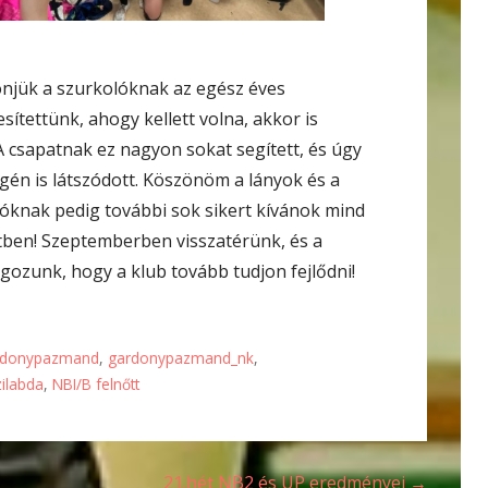
önjük a szurkolóknak az egész éves
ítettünk, ahogy kellett volna, akkor is
A csapatnak ez nagyon sokat segített, és úgy
én is látszódott. Köszönöm a lányok és a
zóknak pedig további sok sikert kívánok mind
letben! Szeptemberben visszatérünk, és a
ozunk, hogy a klub tovább tudjon fejlődni!
rdonypazmand
,
gardonypazmand_nk
,
zilabda
,
NBI/B felnőtt
21.hét NB2 és UP eredményei →