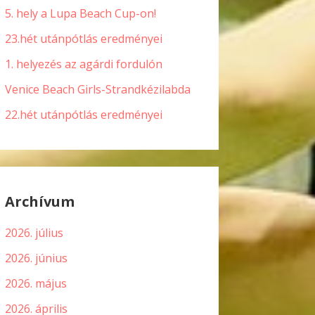
5. hely a Lupa Beach Cup-on!
23.hét utánpótlás eredményei
1. helyezés az agárdi fordulón
Venice Beach Girls-Strandkézilabda
22.hét utánpótlás eredményei
Archívum
2026. július
2026. június
2026. május
2026. április