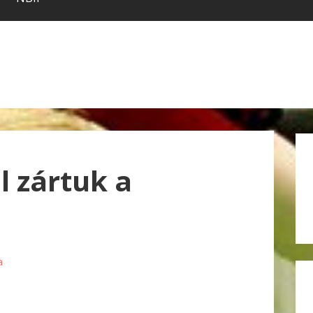
 zártuk a
a