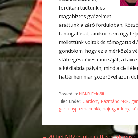
fordítani tudtunk és
magabiztos győzelmet
arattunk a záró fordulóban. Kösz
támogatását, amikor nem úgy teljes
mellettünk voltak és támogattak! 
gondolom, hogy ez a mérkőzés vég
stáb egész éves munkáját, a távo
a kézilabda pályán, mind a civil é
háttérben már gőzerővel azon dolg
Posted in:
NBI/B Felnőtt
Filed under:
Gárdony-Pázmánd NKK
,
ga
gardonypazmandnkk
,
hajragardony
,
ké
← 20. hét NB2 és utánpótlás eredményei