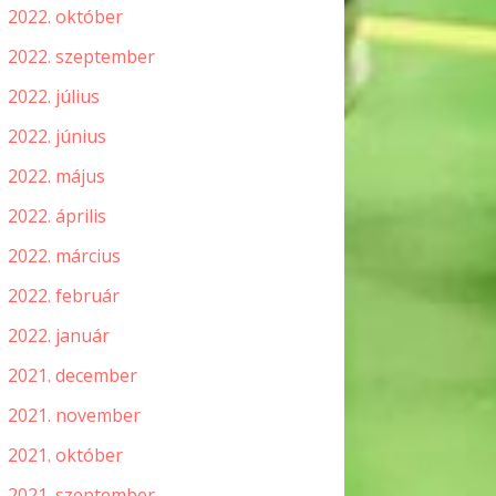
2022. október
2022. szeptember
2022. július
2022. június
2022. május
2022. április
2022. március
2022. február
2022. január
2021. december
2021. november
2021. október
2021. szeptember