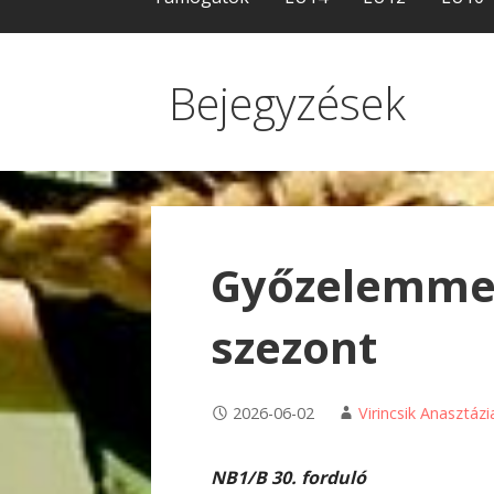
Bejegyzések
Győzelemmel
szezont
2026-06-02
Virincsik Anasztázi
NB1/B 30. forduló