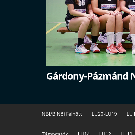
Gárdony-Pázmánd 
NBI/B Női Felnőtt
LU20-LU19
LU
Támogatók
LU14
LU12
LU10