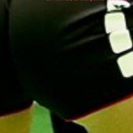
Bejegyzés
navigáció