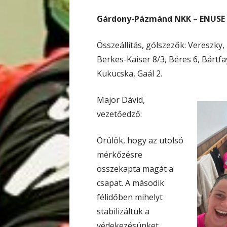
Gárdony-Pázmánd NKK – ENUSE 4
Összeállítás, gólszezők: Vereszky, 
Berkes-Kaiser 8/3, Béres 6, Bártfa
Kukucska, Gaál 2.
Major Dávid,
vezetőedző:
Örülök, hogy az utolsó
mérkőzésre
összekapta magát a
csapat. A második
félidőben mihelyt
stabilizáltuk a
védekezésünket,