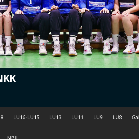
NKK
18
LU16-LU15
LU13
LU11
LU9
LU8
Gal
NBII