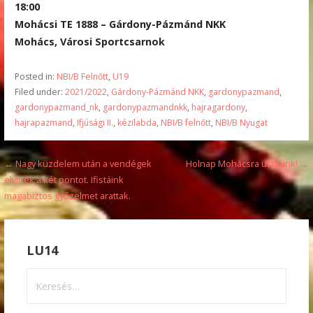
18:00
Mohácsi TE 1888 – Gárdony-Pázmánd NKK
Mohács, Városi Sportcsarnok
Posted in:
NBI/B Felnőtt
,
U19
Filed under:
2021/2022
,
Gárdony-Pázmánd NKK
,
gardonypazmand
,
gardonypazmand_nk
,
gardonypazmandnkk
,
hajragardony
,
hajrapazmand
,
Ifjúsági II.
,
kézilabda
,
NBI/B felnőtt
,
NBI/B Nyugat
Bejegyzés
← Nagy küzdelem után a vendégek
Holnap Mohácsra utazunk! →
elvitték a két pontot. Ifistáink
navigáció
magabiztos győzelmet arattak.
LU14
Keresés: