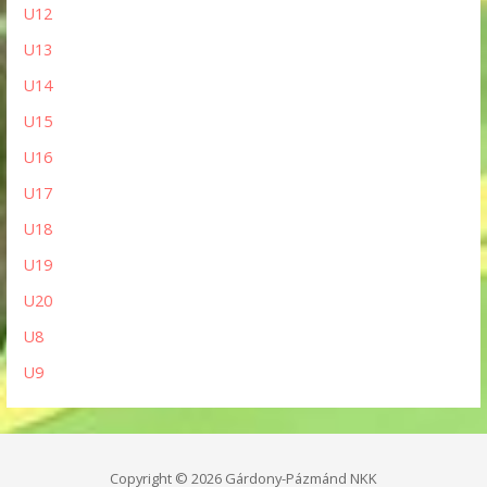
U12
U13
U14
U15
U16
U17
U18
U19
U20
U8
U9
Copyright © 2026 Gárdony-Pázmánd NKK