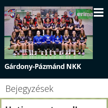
Skip
to
content
Gárdony-Pázmánd NKK
Bejegyzések